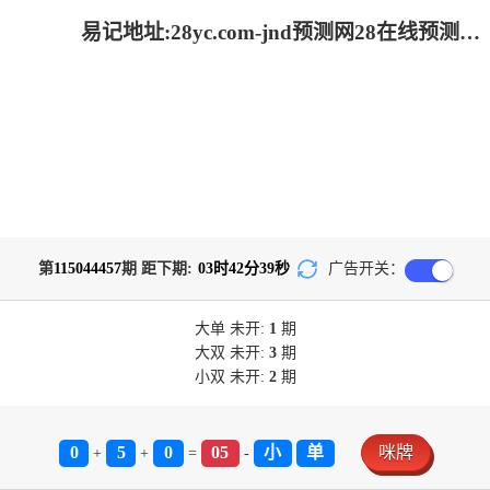
易记地址:28yc.com-jnd预测网28在线预测走势-雪球预测网_专注加拿大PC28预测网
第
115044457
期 距下期:
03
时
42
分
39
秒
广告开关：
大单
未开:
1
期
大双
未开:
3
期
小双
未开:
2
期
0
5
0
05
小
单
咪牌
+
+
=
-