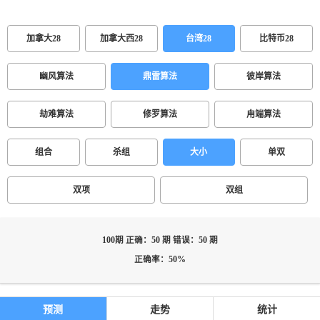
加拿大28
加拿大西28
台湾28
比特币28
幽风算法
鼎雷算法
彼岸算法
劫难算法
修罗算法
甪端算法
组合
杀组
大小
单双
双项
双组
100期 正确：50 期 错误：50 期
正确率：50%
预测
走势
统计