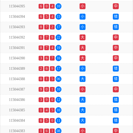
115044395
6
0
4
10
小
中
115044394
6
5
4
15
小
错
115044393
8
7
2
17
小
错
115044392
6
7
9
22
大
中
115044391
8
7
4
19
大
中
115044390
3
6
7
16
大
中
115044389
2
6
9
17
小
错
115044388
0
1
5
06
大
错
115044387
9
0
1
10
小
中
115044386
3
9
0
12
大
错
115044385
1
4
5
10
大
错
115044384
6
5
0
11
大
错
115044383
1
6
1
08
小
中