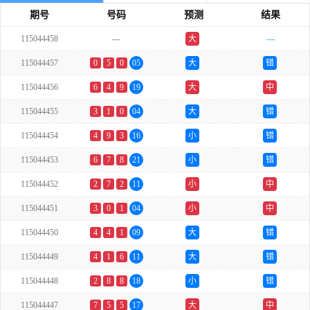
期号
号码
预测
结果
115044458
---
大
---
单
115044457
0
5
0
05
大
错
115044456
6
4
9
19
大
中
115044455
3
1
0
04
大
错
115044454
4
9
3
16
小
错
115044453
6
7
8
21
小
错
115044452
2
7
2
11
小
中
115044451
3
0
1
04
小
中
115044450
4
4
1
09
大
错
115044449
4
1
6
11
大
错
115044448
2
8
8
18
小
错
115044447
7
5
5
17
大
中