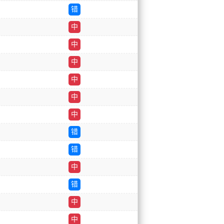
错
中
中
中
中
中
中
错
错
中
错
中
中