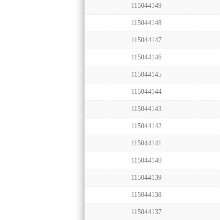
115044149
115044148
115044147
115044146
115044145
115044144
115044143
115044142
115044141
115044140
115044139
115044138
115044137