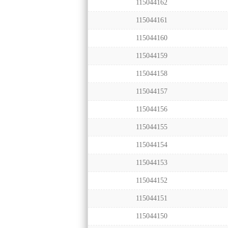
115044162
115044161
115044160
115044159
115044158
115044157
115044156
115044155
115044154
115044153
115044152
115044151
115044150