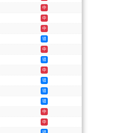
中
中
中
错
中
错
中
错
错
错
中
中
错