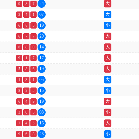
24
大
9
8
7
07
大
2
4
1
19
小
6
8
5
20
大
6
7
7
14
大
6
8
0
17
大
9
1
7
19
大
5
8
6
05
大
1
3
1
15
小
8
2
5
19
大
6
4
9
08
小
3
0
5
16
大
7
4
5
23
小
9
6
8