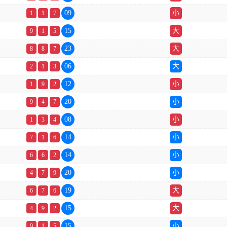
09
小
1
1
7
15
大
9
1
5
23
大
8
8
7
06
大
2
1
3
12
小
1
9
2
20
小
9
4
7
08
小
1
3
4
14
小
7
1
6
14
小
6
6
2
20
小
4
7
9
19
大
6
7
6
15
大
4
9
2
15
小
9
1
5