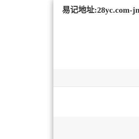
易记地址:28yc.co