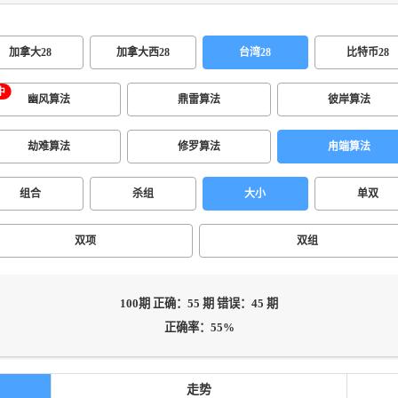
加拿大28
加拿大西28
台湾28
比特币28
幽风算法
鼎雷算法
彼岸算法
劫难算法
修罗算法
甪端算法
组合
杀组
大小
单双
双项
双组
100期 正确：55 期 错误：45 期
正确率：55%
走势