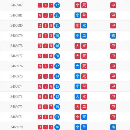
3466982
1
4
7
12
小
双
中
3466981
6
8
7
21
小
单
中
3466980
2
1
8
11
小
双
中
3466979
8
7
5
20
小
单
错
3466978
3
4
9
16
大
双
中
3466977
5
9
6
20
大
双
中
3466976
9
1
2
12
大
双
中
3466975
7
6
1
14
小
双
中
3466974
6
3
6
15
小
单
中
3466973
0
8
4
12
大
双
中
3466972
8
4
7
19
大
单
中
3466971
2
1
0
03
小
双
中
3466970
3
6
7
16
小
单
错