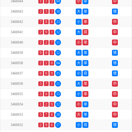
3466944
1
1
2
04
小
单
中
3466943
2
5
3
10
大
单
错
3466942
7
8
8
23
小
单
中
3466941
2
9
1
12
大
双
中
3466940
2
2
7
11
小
单
中
3466939
9
0
3
12
大
单
错
3466938
2
2
0
04
大
单
错
3466937
6
0
9
15
小
双
错
3466936
3
7
1
11
大
单
中
3466935
3
6
6
15
小
单
中
3466934
1
2
9
12
小
单
中
3466933
5
7
8
20
大
单
中
3466932
2
9
6
17
小
双
错