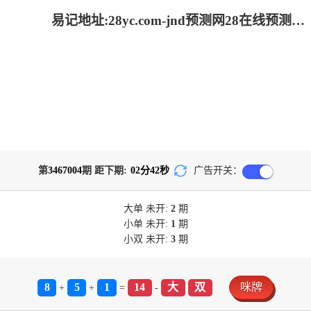
易记地址:28yc.com-jnd预测网28在线预测走势-雪球预测网_专注加拿大PC28预测网
第
3467004
期 距下期:
02
分
42
秒
广告开关：
大单
未开:
2
期
小单
未开:
1
期
小双
未开:
3
期
8
5
1
14
大
双
咪牌
+
+
=
-