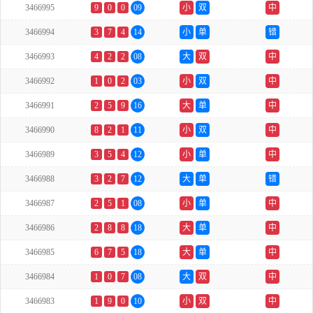
3466995
9
0
0
09
小
双
中
3466994
3
7
4
14
小
单
错
3466993
4
2
2
08
大
双
中
3466992
1
0
2
03
小
双
中
3466991
2
5
9
16
大
单
中
3466990
8
2
1
11
小
双
中
3466989
3
5
4
12
小
单
中
3466988
3
2
7
12
大
单
错
3466987
2
5
1
08
小
单
中
3466986
2
8
8
18
大
单
中
3466985
6
7
5
18
大
单
中
3466984
1
0
7
08
大
双
中
3466983
1
9
0
10
小
双
中