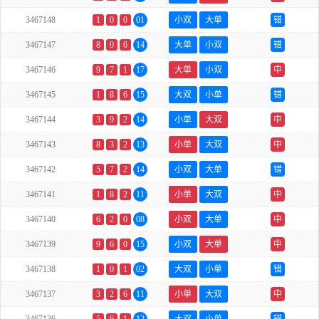
3467148
1
0
0
01
小双
大单
错
3467147
8
0
6
14
大单
小双
错
3467146
9
7
1
17
大单
小双
中
3467145
1
8
6
15
大双
小单
错
3467144
3
9
2
14
小单
大双
中
3467143
8
3
2
13
小单
大双
中
3467142
5
7
2
14
小双
大单
错
3467141
1
8
2
11
小单
大双
中
3467140
6
2
0
08
小双
大单
中
3467139
9
6
0
15
小双
大单
中
3467138
1
0
1
02
大双
小单
错
3467137
3
2
6
11
小单
大双
中