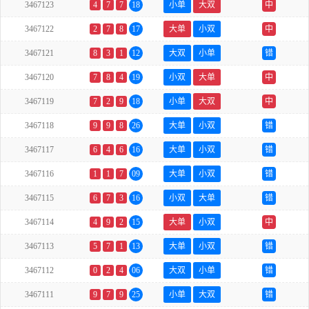
3467123
4
7
7
18
小单
大双
中
3467122
2
7
8
17
大单
小双
中
3467121
8
3
1
12
大双
小单
错
3467120
7
8
4
19
小双
大单
中
3467119
7
2
9
18
小单
大双
中
3467118
9
9
8
26
大单
小双
错
3467117
6
4
6
16
大单
小双
错
3467116
1
1
7
09
大单
小双
错
3467115
6
7
3
16
小双
大单
错
3467114
4
9
2
15
大单
小双
中
3467113
5
7
1
13
大单
小双
错
3467112
0
2
4
06
大双
小单
错
3467111
9
7
9
25
小单
大双
错