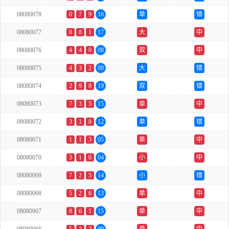
08080078
0
7
9
16
单
错
08080077
8
8
1
17
大
中
08080076
4
4
0
08
双
中
08080075
4
3
2
09
大
错
08080074
2
9
8
19
双
错
08080073
7
3
5
15
单
中
08080072
3
1
8
12
单
错
08080071
1
1
3
05
单
中
08080070
3
1
0
04
小
中
08080069
7
2
5
14
小
错
08080068
5
2
6
13
单
中
08080067
8
6
1
15
单
中