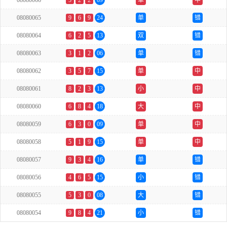
08080066
5
2
2
09
单
中
08080065
9
6
9
24
单
错
08080064
6
2
5
13
双
错
08080063
3
1
2
06
单
错
08080062
3
5
7
15
单
中
08080061
8
2
3
13
小
中
08080060
6
8
4
18
大
中
08080059
6
3
0
09
单
中
08080058
5
1
9
15
单
中
08080057
9
3
4
16
单
错
08080056
4
6
5
15
小
错
08080055
5
3
0
08
大
错
08080054
9
8
4
21
小
错