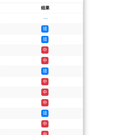
结果
---
错
错
中
中
错
中
中
中
错
中
中