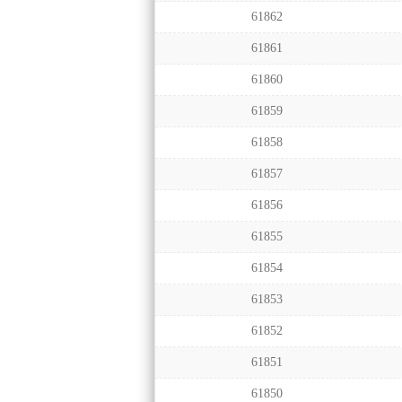
61862
61861
61860
61859
61858
61857
61856
61855
61854
61853
61852
61851
61850