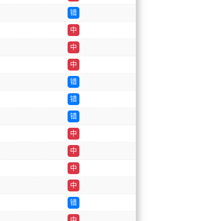
错
中
中
中
错
错
错
中
中
中
中
错
中