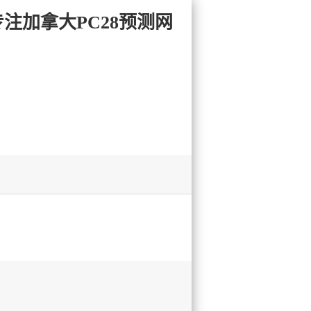
_专注加拿大PC28预测网