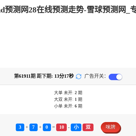
m-jnd预测网28在线预测走势-雪球预测网
第
61911
期 距下期:
13
分
17
秒
广告开关：
大单
未开:
2
期
大双
未开:
1
期
小单
未开:
6
期
3
+
7
+
0
=
10
-
小
双
咪牌