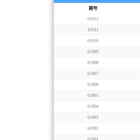
期号
61912
61911
61910
61909
61908
61907
61906
61905
61904
61903
61902
61901