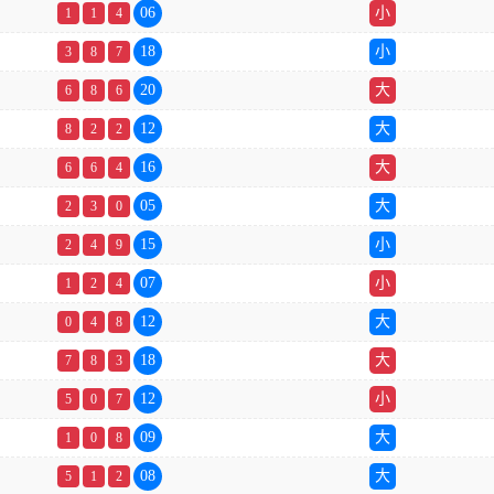
06
小
1
1
4
18
小
3
8
7
20
大
6
8
6
12
大
8
2
2
16
大
6
6
4
05
大
2
3
0
15
小
2
4
9
07
小
1
2
4
12
大
0
4
8
18
大
7
8
3
12
小
5
0
7
09
大
1
0
8
08
大
5
1
2