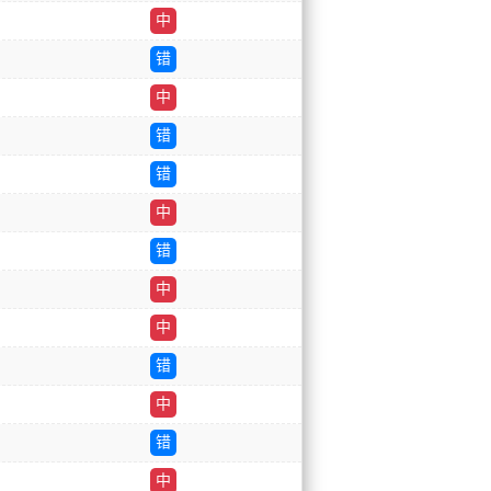
中
错
中
错
错
中
错
中
中
错
中
错
中