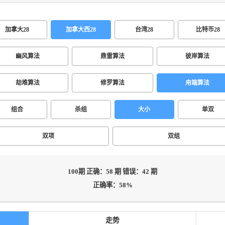
加拿大28
加拿大西28
台湾28
比特币28
幽风算法
鼎雷算法
彼岸算法
劫难算法
修罗算法
甪端算法
组合
杀组
大小
单双
双项
双组
100期 正确：58 期 错误：42 期
正确率：58%
走势