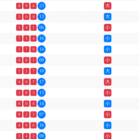
23
大
8
9
6
13
大
5
0
8
06
小
1
4
1
16
小
7
5
4
14
小
1
7
6
09
小
0
8
1
10
大
1
2
7
17
大
4
6
7
13
小
2
8
3
14
小
6
0
8
07
小
0
2
5
16
小
4
6
6
09
小
3
4
2