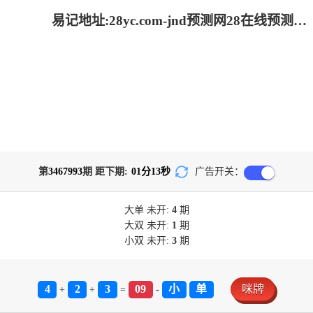
易记地址:28yc.com-jnd预测网28在线预测走势-雪球预测网_专注加拿大PC28预测网
第
3467993
期 距下期:
01
分
13
秒
广告开关：
大单
未开:
4
期
大双
未开:
1
期
小双
未开:
3
期
4
2
3
09
小
单
咪牌
+
+
=
-