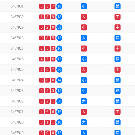
3467931
8
3
7
18
小
错
3467930
1
8
9
18
大
中
3467929
6
2
0
08
小
中
3467928
0
8
5
13
大
错
3467927
2
5
3
10
小
中
3467926
4
7
6
17
小
错
3467925
7
6
7
20
大
中
3467924
6
8
0
14
小
错
3467923
5
5
5
15
小
错
3467922
5
2
1
08
大
错
3467921
4
6
6
16
大
中
3467920
8
1
1
10
大
错
3467919
3
9
0
12
大
错