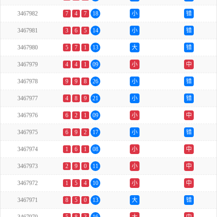
3467982
7
4
7
18
小
错
3467981
3
6
5
14
小
错
3467980
5
7
1
13
大
错
3467979
4
4
1
09
小
中
3467978
9
9
8
26
小
错
3467977
4
8
9
21
小
错
3467976
6
2
1
09
小
中
3467975
6
9
2
17
小
错
3467974
1
6
1
08
小
中
3467973
2
9
0
11
小
中
3467972
1
5
4
10
小
中
3467971
8
5
0
13
大
错