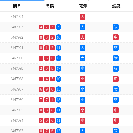
期号
号码
预测
结果
3467994
---
大
---
单
3467993
4
2
3
09
大
错
3467992
8
8
2
18
大
中
3467991
8
1
2
11
大
错
3467990
1
5
6
12
大
错
3467989
2
6
9
17
小
错
3467988
1
4
5
10
小
中
3467987
6
9
0
15
小
错
3467986
7
7
4
18
小
错
3467985
0
3
8
11
小
中
3467984
5
6
0
11
小
中
3467983
0
7
6
13
大
错