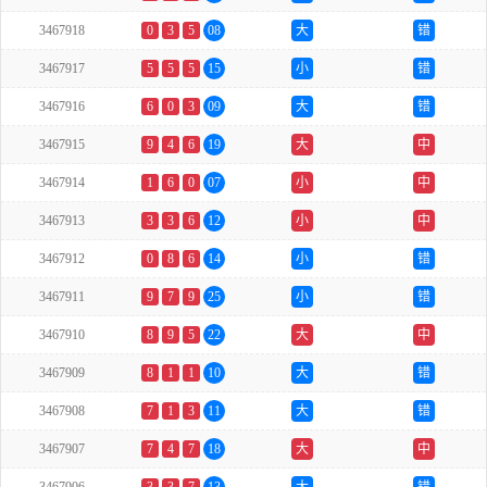
3467918
0
3
5
08
大
错
3467917
5
5
5
15
小
错
3467916
6
0
3
09
大
错
3467915
9
4
6
19
大
中
3467914
1
6
0
07
小
中
3467913
3
3
6
12
小
中
3467912
0
8
6
14
小
错
3467911
9
7
9
25
小
错
3467910
8
9
5
22
大
中
3467909
8
1
1
10
大
错
3467908
7
1
3
11
大
错
3467907
7
4
7
18
大
中