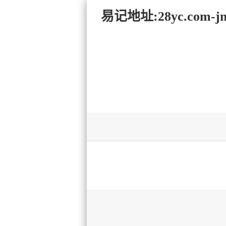
易记地址:28yc.co