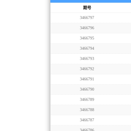
期号
3466797
3466796
3466795
3466794
3466793
3466792
3466791
3466790
3466789
3466788
3466787
3466786