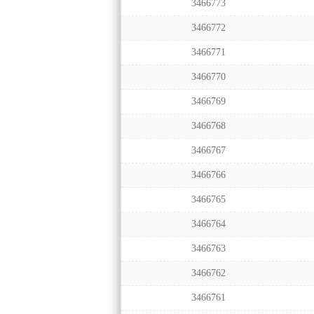
3466773
3466772
3466771
3466770
3466769
3466768
3466767
3466766
3466765
3466764
3466763
3466762
3466761