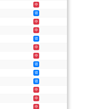
中
错
中
中
错
中
中
错
错
错
中
中
中