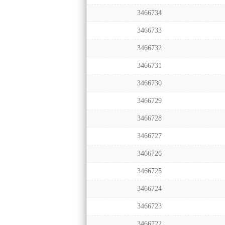
3466734
3466733
3466732
3466731
3466730
3466729
3466728
3466727
3466726
3466725
3466724
3466723
3466722