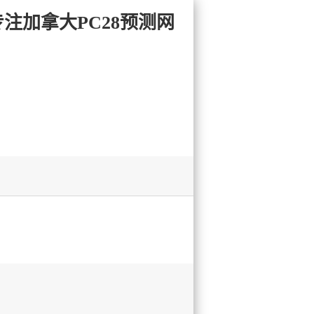
_专注加拿大PC28预测网