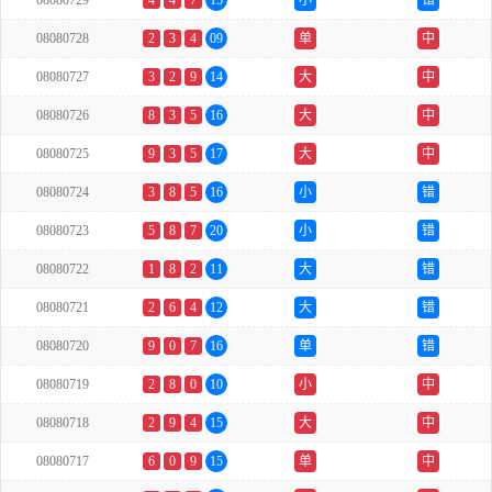
08080729
4
4
7
15
小
错
08080728
2
3
4
09
单
中
08080727
3
2
9
14
大
中
08080726
8
3
5
16
大
中
08080725
9
3
5
17
大
中
08080724
3
8
5
16
小
错
08080723
5
8
7
20
小
错
08080722
1
8
2
11
大
错
08080721
2
6
4
12
大
错
08080720
9
0
7
16
单
错
08080719
2
8
0
10
小
中
08080718
2
9
4
15
大
中
08080717
6
0
9
15
单
中