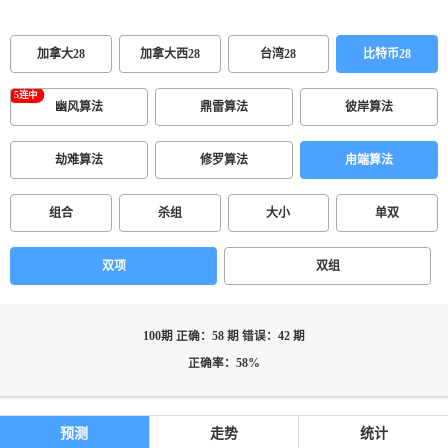
加拿大28
加拿大西28
台湾28
比特币28
幽风算法
鼎雷算法
彼岸算法
劫难算法
修罗算法
甪端算法
组合
杀组
大小
单双
双项
双组
100期 正确：58 期 错误：42 期
正确率：58%
预测
走势
统计