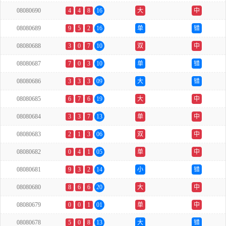
08080690
4
4
8
16
大
中
08080689
9
5
2
16
单
错
08080688
3
0
7
10
双
中
08080687
7
0
3
10
单
错
08080686
3
3
3
09
大
错
08080685
6
7
6
19
大
中
08080684
3
3
7
13
单
中
08080683
2
1
3
06
双
中
08080682
0
4
1
05
单
中
08080681
9
3
2
14
小
错
08080680
8
6
6
20
大
中
08080679
0
0
1
01
单
中
08080678
5
0
8
13
大
错