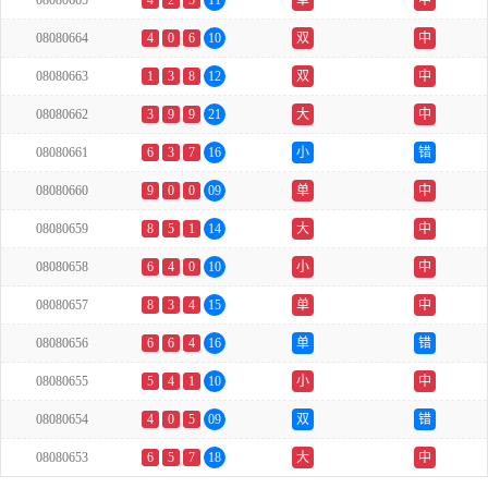
08080665
4
2
5
11
单
中
08080664
4
0
6
10
双
中
08080663
1
3
8
12
双
中
08080662
3
9
9
21
大
中
08080661
6
3
7
16
小
错
08080660
9
0
0
09
单
中
08080659
8
5
1
14
大
中
08080658
6
4
0
10
小
中
08080657
8
3
4
15
单
中
08080656
6
6
4
16
单
错
08080655
5
4
1
10
小
中
08080654
4
0
5
09
双
错
08080653
6
5
7
18
大
中