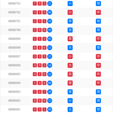
08080703
7
9
5
21
小
错
08080702
3
1
5
09
小
中
08080701
2
3
5
10
单
错
08080700
5
8
6
19
双
错
08080699
1
1
3
05
单
中
08080698
4
1
6
11
大
错
08080697
3
3
5
11
小
中
08080696
3
9
2
14
大
中
08080695
4
2
6
12
双
中
08080694
1
4
4
09
单
中
08080693
7
4
7
18
单
错
08080692
6
0
9
15
小
错
08080691
5
3
1
09
大
错