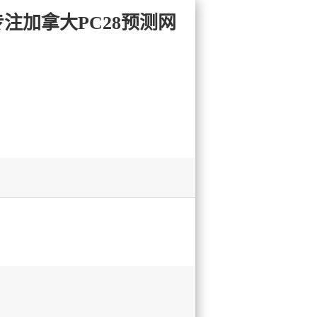
_专注加拿大PC28预测网