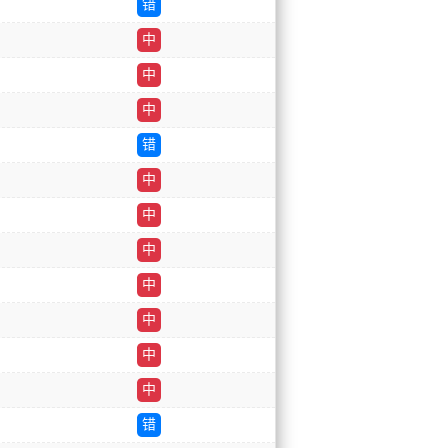
错
中
中
中
错
中
中
中
中
中
中
中
错