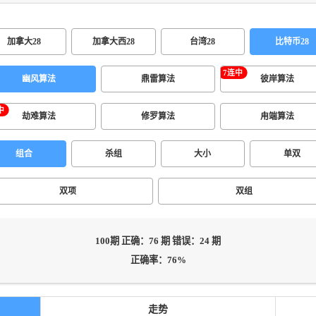
加拿大28
加拿大西28
台湾28
比特币28
幽风算法
鼎雷算法
彼岸算法
劫难算法
修罗算法
甪端算法
组合
杀组
大小
单双
双项
双组
100期 正确：76 期 错误：24 期
正确率：76%
走势