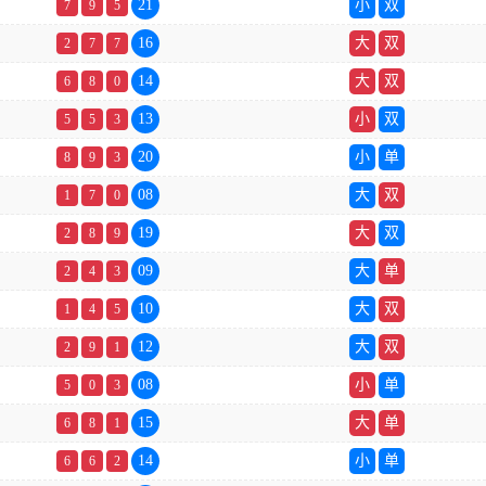
21
小
双
7
9
5
16
大
双
2
7
7
14
大
双
6
8
0
13
小
双
5
5
3
20
小
单
8
9
3
08
大
双
1
7
0
19
大
双
2
8
9
09
大
单
2
4
3
10
大
双
1
4
5
12
大
双
2
9
1
08
小
单
5
0
3
15
大
单
6
8
1
14
小
单
6
6
2