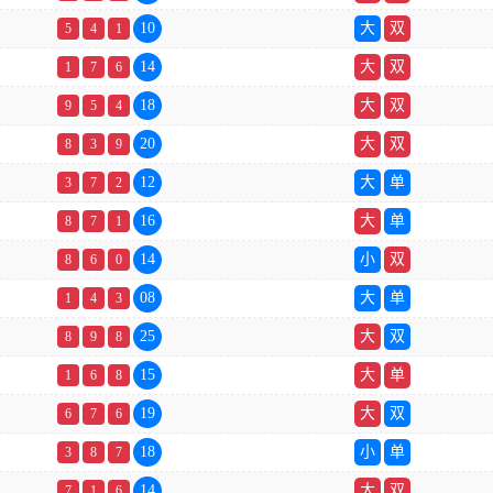
10
大
双
5
4
1
14
大
双
1
7
6
18
大
双
9
5
4
20
大
双
8
3
9
12
大
单
3
7
2
16
大
单
8
7
1
14
小
双
8
6
0
08
大
单
1
4
3
25
大
双
8
9
8
15
大
单
1
6
8
19
大
双
6
7
6
18
小
单
3
8
7
14
大
双
7
1
6