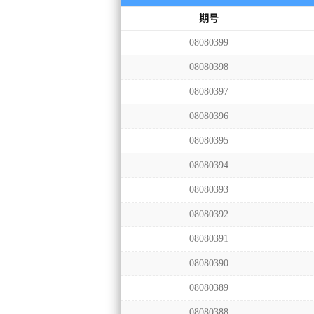
期号
08080399
08080398
08080397
08080396
08080395
08080394
08080393
08080392
08080391
08080390
08080389
08080388