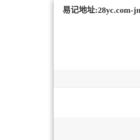
易记地址:28yc.co