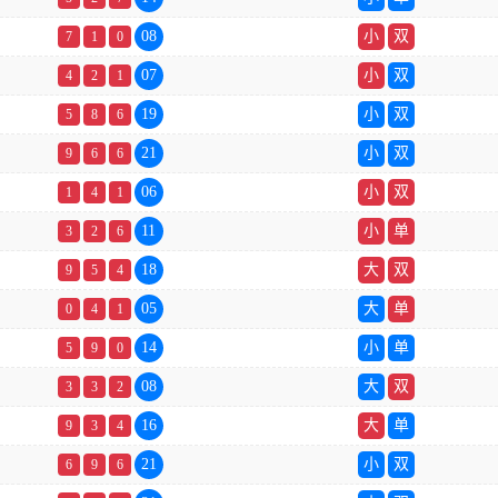
08
小
双
7
1
0
07
小
双
4
2
1
19
小
双
5
8
6
21
小
双
9
6
6
06
小
双
1
4
1
11
小
单
3
2
6
18
大
双
9
5
4
05
大
单
0
4
1
14
小
单
5
9
0
08
大
双
3
3
2
16
大
单
9
3
4
21
小
双
6
9
6