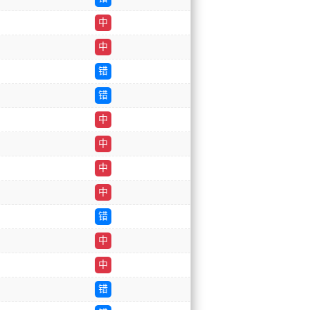
中
中
错
错
中
中
中
中
错
中
中
错