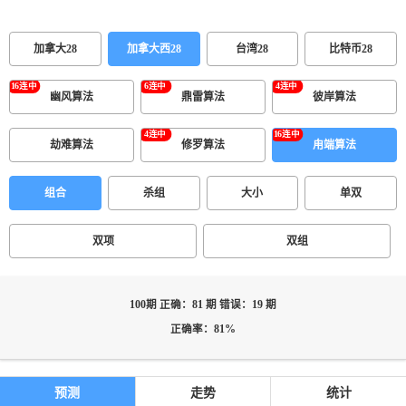
加拿大28
加拿大西28
台湾28
比特币28
幽风算法
鼎雷算法
彼岸算法
劫难算法
修罗算法
甪端算法
组合
杀组
大小
单双
双项
双组
100期 正确：81 期 错误：19 期
正确率：81%
预测
走势
统计