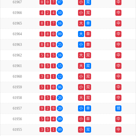
61967
0
0
7
07
小
双
中
61966
4
2
4
10
小
双
中
61965
8
1
7
16
大
单
中
61964
1
8
0
09
大
单
中
61963
8
8
9
25
小
单
中
61962
5
6
5
16
大
双
中
61961
9
5
1
15
大
双
中
61960
3
8
1
12
小
双
中
61959
5
1
0
06
小
双
中
61958
8
5
7
20
大
双
中
61957
9
2
9
20
小
单
错
61956
5
0
4
09
小
单
中
61955
3
5
1
09
小
双
中