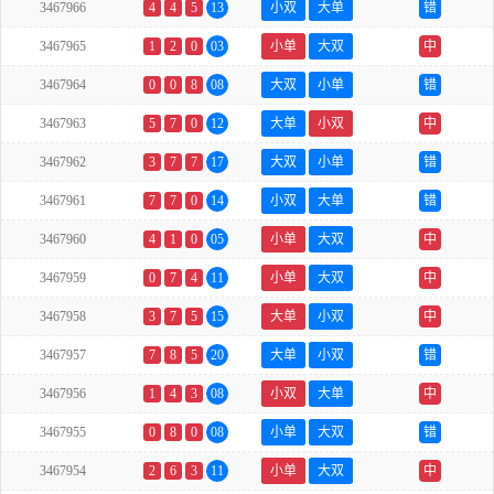
3467966
4
4
5
13
小双
大单
错
3467965
1
2
0
03
小单
大双
中
3467964
0
0
8
08
大双
小单
错
3467963
5
7
0
12
大单
小双
中
3467962
3
7
7
17
大双
小单
错
3467961
7
7
0
14
小双
大单
错
3467960
4
1
0
05
小单
大双
中
3467959
0
7
4
11
小单
大双
中
3467958
3
7
5
15
大单
小双
中
3467957
7
8
5
20
大单
小双
错
3467956
1
4
3
08
小双
大单
中
3467955
0
8
0
08
小单
大双
错
3467954
2
6
3
11
小单
大双
中