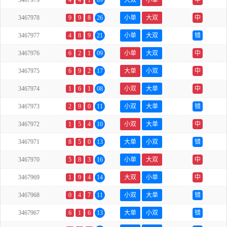
3467979
4
4
1
09
大双
小单
中
3467978
9
9
8
26
小单
大双
中
3467977
4
8
9
21
小单
大双
错
3467976
6
2
1
09
小单
大双
中
3467975
6
9
2
17
大单
小双
中
3467974
1
6
1
08
小双
大单
中
3467973
2
9
0
11
小双
大单
错
3467972
1
5
4
10
小双
大单
中
3467971
8
5
0
13
大单
小双
错
3467970
5
8
3
16
小单
大双
中
3467969
1
9
4
14
大双
小单
中
3467968
0
4
7
11
小双
大单
错
3467967
6
1
6
13
大单
小双
错