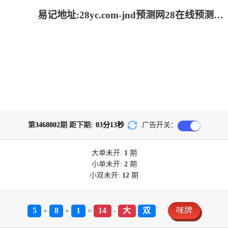
易记地址:28yc.com-jnd预测网28在线预测走势-雪球预测网_专注加拿大PC28预测网
第
3468002
期 距下期:
03
分
13
秒
广告开关：
大单
未开:
1
期
小单
未开:
2
期
小双
未开:
12
期
5
8
1
14
大
双
咪牌
+
+
=
-