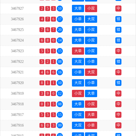
3467927
2
5
3
10
大单
小双
中
3467926
4
7
6
17
小单
大双
错
3467925
7
6
7
20
大单
小双
错
3467924
6
8
0
14
大单
小双
错
3467923
5
5
5
15
大单
小双
中
3467922
5
2
1
08
大双
小单
错
3467921
4
6
6
16
小单
大双
中
3467920
8
1
1
10
大双
小单
错
3467919
3
9
0
12
小双
大单
中
3467918
0
3
5
08
大单
小双
中
3467917
5
5
5
15
小双
大单
中
3467916
6
0
3
09
大双
小单
中